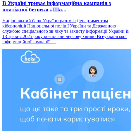
В Україні триває інформаційна кампанія з
платіжної безпеки #Ша...
Національний банк України разом із Департаментом
кіберполіції Національної поліції України та Державною
службою спеціального зв’язку та захисту інформації України із
13 травня 2025 року розпочали чергову хвилю Всеукраїнської
інформаційної кампанії з...