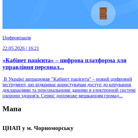
Цифровізація
22.05.2026 | 16:21
«Кабінет пацієнта» – цифрова платформа для
управління персонал...
В Україні запрацював "Кабінет пацієнта" – новий цифровий
інструмент, що відкриває користувачам доступ до керування
деклараціями та персональними даними в електронній системі
охорони здоров'я. Сервіс допоможе мешканцям громад...
Мапа
Leaflet
|
Мінрегіон
;
qgis2web
·
QGIS
©
OSM UA volunteer's server
+
ЦНАП у м. Чорноморську
−