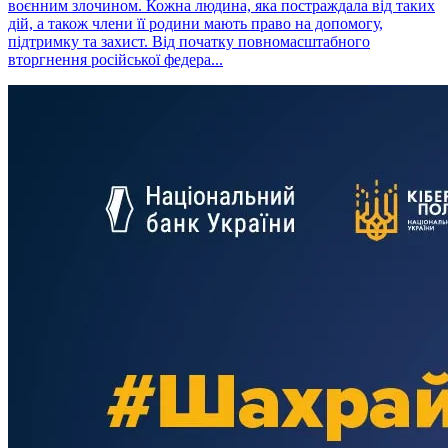
воєнним злочином. Кожна людина, яка постраждала від таких
дій, а також члени її родини мають право на допомогу,
підтримку та захист. Від початку повномасштабного
вторгнення російської федера...