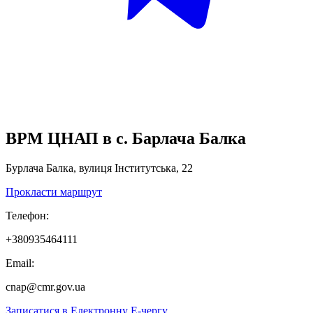
ВРМ ЦНАП в с. Барлача Балка
Бурлача Балка, вулиця Інститутська, 22
Прокласти маршрут
Телефон:
+380935464111
Email:
cnap@cmr.gov.ua
Записатися в
Електронну
Е-
чергу