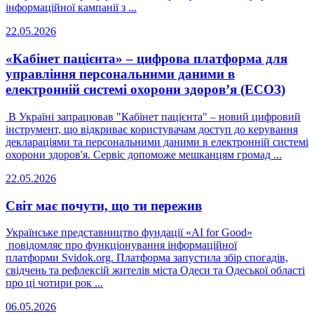
інформаційної кампанії з ...
22.05.2026
«Кабінет пацієнта» – цифрова платформа для
управління персональними даними в
електронній системі охорони здоров’я (ЕСОЗ)
В Україні запрацював "Кабінет пацієнта" – новий цифровий
інструмент, що відкриває користувачам доступ до керування
деклараціями та персональними даними в електронній системі
охорони здоров'я. Сервіс допоможе мешканцям громад ...
22.05.2026
Світ має почути, що ти пережив
Українське представництво фундації «АI for Good»
повідомляє про функціонування інформаційної
платформи Svidok.org. Платформа запустила збір спогадів,
свідчень та рефлексій жителів міста Одеси та Одеської області
про ці чотири рок ...
06.05.2026