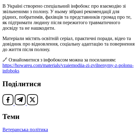
В Україні створено спеціальний інфобокс про взаємодію зі
звільненими з полону. У ньому зібрані рекомендації для
рідних, побратимів, фахівців та представників громад про те,
як підтримати людину після пережитого травматичного
досвіду та не нашкодити.
Матеріали містять освітній серіал, практичні поради, відео та
довідник про відновлення, соціальну адаптацію та повернення
до життя після полону.
🔗 Ознайомитися з інфобоксом можна за посиланням:
https://howareu.com/materials/vzaiemodiia-zi-zvilnenymy-z-polonu-
infoboks
Поділитися
Теми
Ветеранська політика