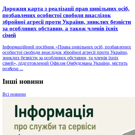
Дорожня карта з реалізації прав цивільних осіб,
позбавлених особистої свободи внаслідок
збройної агресії проти України, зниклих безвісти
за особливих обставин, а також членів їхніх
сімей
Інформаційний посібник «Права цивільних осіб, позбавлених
особистої свободи внаслідок збройної агресії проти України,
зниклих безвісти за особливих обставин, та членів їхніх
сімей», підготовлений Офісом Омбудсмана України, містить
роз&rsq ...
Інші новини
Всі новини