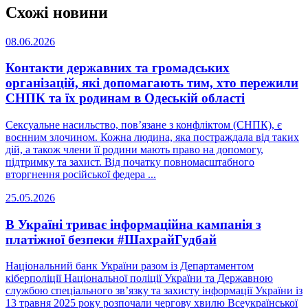
Схожі новини
08.06.2026
Контакти державних та громадських
організацій, які допомагають тим, хто пережили
СНПК та їх родинам в Одеській області
Сексуальне насильство, пов’язане з конфліктом (СНПК), є
воєнним злочином. Кожна людина, яка постраждала від таких
дій, а також члени її родини мають право на допомогу,
підтримку та захист. Від початку повномасштабного
вторгнення російської федера ...
25.05.2026
В Україні триває інформаційна кампанія з
платіжної безпеки #ШахрайГудбай
Національний банк України разом із Департаментом
кіберполіції Національної поліції України та Державною
службою спеціального зв’язку та захисту інформації України із
13 травня 2025 року розпочали чергову хвилю Всеукраїнської