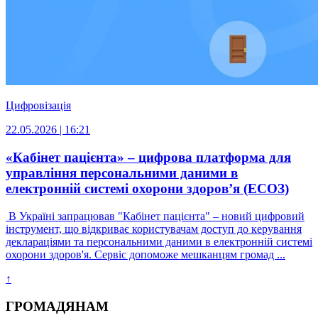
Цифровізація
22.05.2026 | 16:21
«Кабінет пацієнта» – цифрова платформа для
управління персональними даними в
електронній системі охорони здоров’я (ЕСОЗ)
В Україні запрацював "Кабінет пацієнта" – новий цифровий
інструмент, що відкриває користувачам доступ до керування
деклараціями та персональними даними в електронній системі
охорони здоров'я. Сервіс допоможе мешканцям громад ...
↑
ГРОМАДЯНАМ