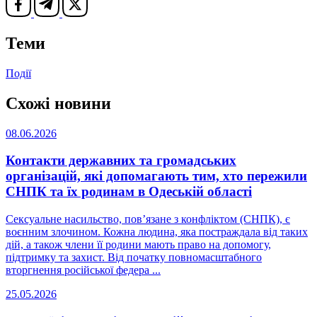
Теми
Події
Схожі новини
08.06.2026
Контакти державних та громадських
організацій, які допомагають тим, хто пережили
СНПК та їх родинам в Одеській області
Сексуальне насильство, пов’язане з конфліктом (СНПК), є
воєнним злочином. Кожна людина, яка постраждала від таких
дій, а також члени її родини мають право на допомогу,
підтримку та захист. Від початку повномасштабного
вторгнення російської федера ...
25.05.2026