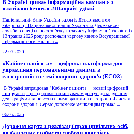
В Україні триває інформаційна кампанія з
платіжної безпеки #ШахрайГудбай
Національний банк України разом із Департаментом
кіберполіції Національної поліції України та Державною
службою спеціального зв’язку та захисту інформації України із
13 травня 2025 року розпочали чергову хвилю Всеукраїнської
інформаційної кампанії з ...
22.05.2026
«Кабінет пацієнта» – цифрова платформа для
управління персональними даними в
електронній системі охорони здоров’я (ЕСОЗ)
В Україні запрацював "Кабінет пацієнта" – новий цифровий
інструмент, що відкриває користувачам доступ до керування
деклараціями та персональними даними в електронній системі
охорони здоров'я. Сервіс допоможе мешканцям громад ...
06.05.2026
Дорожня карта з реалізації прав цивільних осіб,
позбавлених особистої свободи внаслідок