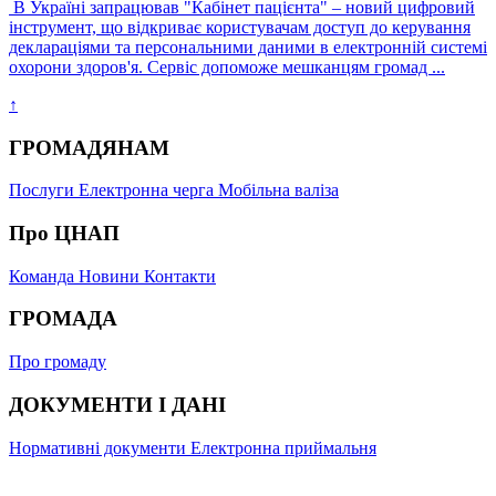
В Україні запрацював "Кабінет пацієнта" – новий цифровий
інструмент, що відкриває користувачам доступ до керування
деклараціями та персональними даними в електронній системі
охорони здоров'я. Сервіс допоможе мешканцям громад ...
↑
ГРОМАДЯНАМ
Послуги
Електронна черга
Мобільна валіза
Про ЦНАП
Команда
Новини
Контакти
ГРОМАДА
Про громаду
ДОКУМЕНТИ І ДАНІ
Нормативні документи
Електронна приймальня