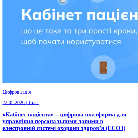
Цифровізація
22.05.2026 | 16:21
«Кабінет пацієнта» – цифрова платформа для
управління персональними даними в
електронній системі охорони здоров’я (ЕСОЗ)