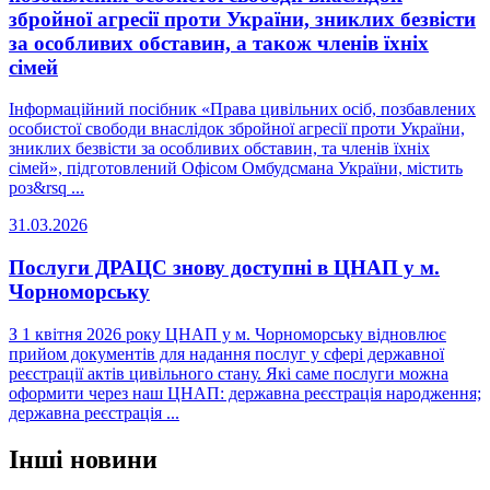
збройної агресії проти України, зниклих безвісти
за особливих обставин, а також членів їхніх
сімей
Інформаційний посібник «Права цивільних осіб, позбавлених
особистої свободи внаслідок збройної агресії проти України,
зниклих безвісти за особливих обставин, та членів їхніх
сімей», підготовлений Офісом Омбудсмана України, містить
роз&rsq ...
31.03.2026
Послуги ДРАЦС знову доступні в ЦНАП у м.
Чорноморську
З 1 квітня 2026 року ЦНАП у м. Чорноморську відновлює
прийом документів для надання послуг у сфері державної
реєстрації актів цивільного стану. Які саме послуги можна
оформити через наш ЦНАП: державна реєстрація народження;
державна реєстрація ...
Інші новини