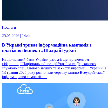
Послуги
25.05.2026 | 14:44
В Україні триває інформаційна кампанія з
платіжної безпеки #ШахрайГудбай
Національний банк України разом із Департаментом
кіберполіції Національної поліції України та Державною
службою спеціального зв’язку та захисту інформації України із
13 травня 2025 року розпочали чергову хвилю Всеукраїнської
інформаційної кампанії з ...