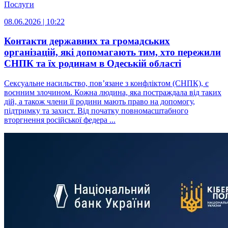
Послуги
08.06.2026 | 10:22
Контакти державних та громадських
організацій, які допомагають тим, хто пережили
СНПК та їх родинам в Одеській області
Сексуальне насильство, пов’язане з конфліктом (СНПК), є
воєнним злочином. Кожна людина, яка постраждала від таких
дій, а також члени її родини мають право на допомогу,
підтримку та захист. Від початку повномасштабного
вторгнення російської федера ...