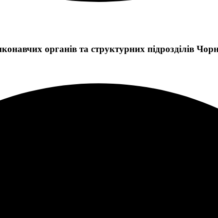
онавчих органів та структурних підрозділів Чорн
аступниками міського голови та керуючою справами виконкому Ч