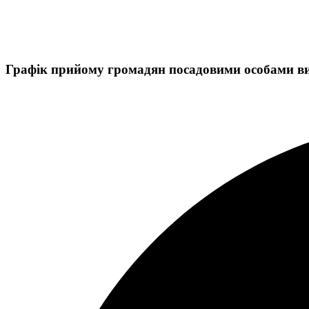
Графік прийому громадян посадовими особами вик
Графік прийому громадян міським головою, секретарем ради, з