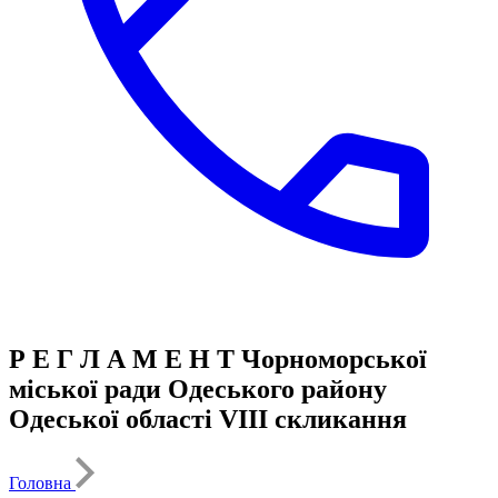
Р Е Г Л А М Е Н Т Чорноморської
міської ради Одеського району
Одеської області VIII скликання
Головна