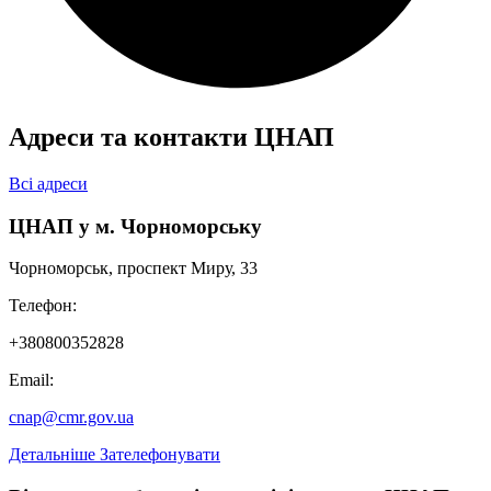
Адреси та контакти ЦНАП
Видача картки платника податків, сформованої
контролюючим органом в електронній формі
Всі адреси
ЦНАП у м. Чорноморську
Чорноморськ, проспект Миру, 33
Телефон:
+380800352828
Email:
cnap@cmr.gov.ua
Детальніше
Зателефонувати