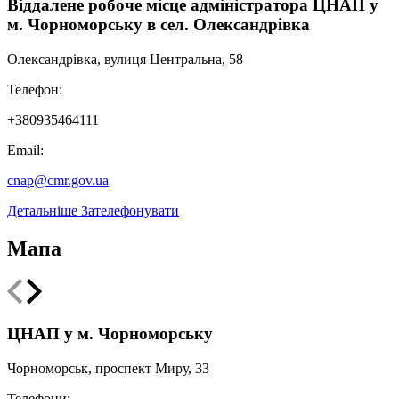
Віддалене робоче місце адміністратора ЦНАП у
м. Чорноморську в сел. Олександрівка
Олександрівка, вулиця Центральна, 58
Телефон:
+380935464111
Email:
Видача відомостей з Державного реєстру фізичних осіб -
cnap@cmr.gov.ua
платників податків про джерела та суми нарахованого доходу,
нарахованого (перерахованого) податку та військового збору,
Детальніше
Зателефонувати
сформованих контролюючим органом в електронній формі
Мапа
Leaflet
|
Мінрегіон
;
qgis2web
·
QGIS
©
OSM UA volunteer's server
+
ЦНАП у м. Чорноморську
−
Чорноморськ, проспект Миру, 33
Телефони: