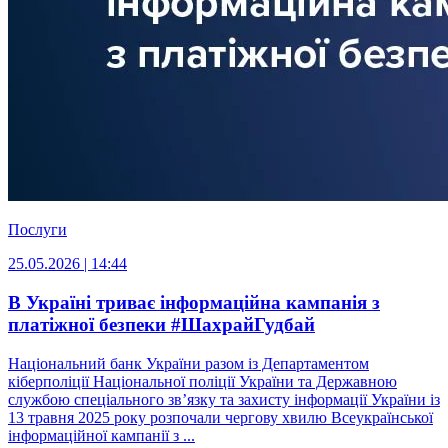
Послуги
25.05.2026 | 14:44
В Україні триває інформаційна кампанія з
платіжної безпеки #ШахрайГудбай
Національний банк України разом із Департаментом
кіберполіції Національної поліції України та Державною
службою спеціального зв’язку та захисту інформації України із
13 травня 2025 року розпочали чергову хвилю Всеукраїнської
інформаційної кампанії з ...