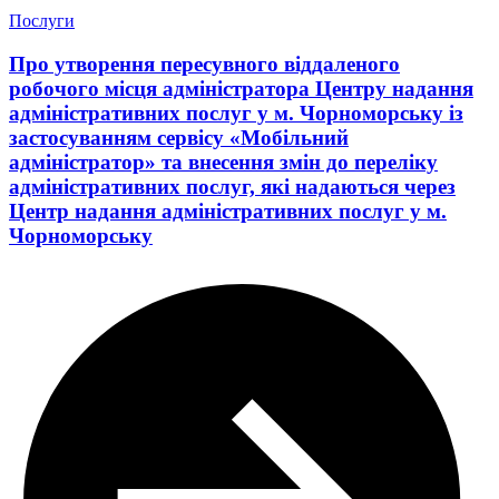
Послуги
Про утворення пересувного віддаленого
робочого місця адміністратора Центру надання
адміністративних послуг у м. Чорноморську із
застосуванням сервісу «Мобільний
адміністратор» та внесення змін до переліку
адміністративних послуг, які надаються через
Центр надання адміністративних послуг у м.
Чорноморську