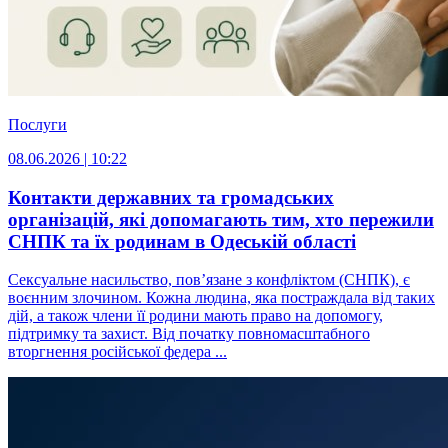
Послуги
08.06.2026 | 10:22
Контакти державних та громадських
організацій, які допомагають тим, хто пережили
СНПК та їх родинам в Одеській області
Сексуальне насильство, пов’язане з конфліктом (СНПК), є
воєнним злочином. Кожна людина, яка постраждала від таких
дій, а також члени її родини мають право на допомогу,
підтримку та захист. Від початку повномасштабного
вторгнення російської федера ...