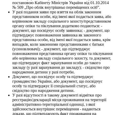
постановою Кабінету Міністрів України від 01.10.2014
№ 509 „Про облік внутрішньо переміщених осіб”.
У разі подання заяви про взяття на облік законним
представником особи, від імені якої подається заява, або
керівником закладу соціального захисту/представником
органу опіки та піклування додатково подаються: -
документ, що посвідчує особу заявника; - документ, що
підтверджує повноваження заявника як законного
представника особи, від імені якої подається заява, крім
випадків, коли законними представниками є батьки
(усиновлювачі); - документ, що підтверджує
повноваження представника органу опіки та піклування
або керівника закладу соціального захисту, та документ,
що підтверджує факт зарахування особи до такого
закладу (у разі зарахування до закладу); - свідоцтво про
народження дитини у разі потреби.
Документ, що посвідчує особу та підтверджує
громадянство України, або документ, що посвідчує
особу та підтверджує її спеціальний статус, або
свідоцтво про народження дитини.
У разі відсутності в такому документі відмітки про
реєстрацію/декларації місця проживання на території
адміністративно-територіальної одиниці, з якої
здійснюється внутрішнє переміщення - надаються
докази, що підтверджують факт проживання на