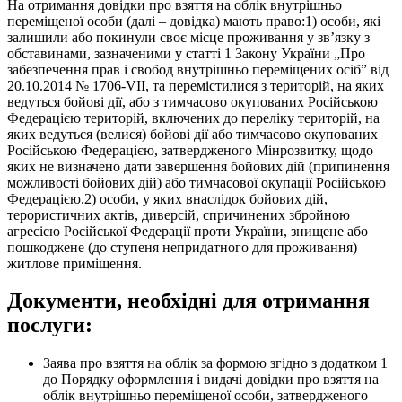
На отримання довідки про взяття на облік внутрішньо
переміщеної особи (далі – довідка) мають право:1) особи, які
залишили або покинули своє місце проживання у зв’язку з
обставинами, зазначеними у статті 1 Закону України „Про
забезпечення прав і свобод внутрішньо переміщених осіб” від
20.10.2014 № 1706-VII, та перемістилися з територій, на яких
ведуться бойові дії, або з тимчасово окупованих Російською
Федерацією територій, включених до переліку територій, на
яких ведуться (велися) бойові дії або тимчасово окупованих
Російською Федерацією, затвердженого Мінрозвитку, щодо
яких не визначено дати завершення бойових дій (припинення
можливості бойових дій) або тимчасової окупації Російською
Федерацією.2) особи, у яких внаслідок бойових дій,
терористичних актів, диверсій, спричинених збройною
агресією Російської Федерації проти України, знищене або
пошкоджене (до ступеня непридатного для проживання)
житлове приміщення.
Документи, необхідні для отримання
послуги:
Заява про взяття на облік за формою згідно з додатком 1
до Порядку оформлення і видачі довідки про взяття на
облік внутрішньо переміщеної особи, затвердженого