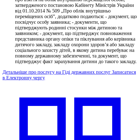
затвердженого постановою Кабінету Міністрів України
від 01.10.2014 № 509 „Про облік внутрішньо
переміщених осіб”, додатково подаються: - документ, що
посвідчує особу заявника; - документи, що
підтверджують родинні стосунки між дитиною та
заявником; - документ, що підтверджує повноваження
представника органу опіки та піклування або керівника
дитячого закладу, закладу охорони здоров’я або закладу
соціального захисту дітей, в якому дитина перебуває на
повному державному забезпеченні, та документ, що
підтверджує факт зарахування дитини до такого закладу.
Детальніше про послугу на Гіді державних послуг
Записатися
в Електронну чергу