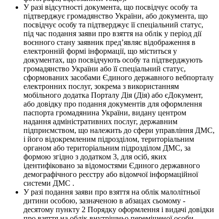
У разі відсутності документа, що посвідчує особу та
підтверджує громадянство України, або документа, що
посвідчує особу та підтверджує її спеціальний статус,
під час подання заяви про взяття на облік у період дії
воєнного стану заявник пред’являє відображення в
електронній формі інформації, що міститься у
документах, що посвідчують особу та підтверджують
громадянство України або її спеціальний статус,
сформованих засобами Єдиного державного вебпорталу
електронних послуг, зокрема з використанням
мобільного додатка Порталу Дія (Дія) або єДокумент,
або довідку про подання документів для оформлення
паспорта громадянина України, видану центром
надання адміністративних послуг, державним
підприємством, що належить до сфери управління ДМС,
і його відокремленим підрозділом, територіальним
органом або територіальним підрозділом ДМС, за
формою згідно з додатком 3, для осіб, яких
ідентифіковано за відомостями Єдиного державного
демографічного реєстру або відомчої інформаційної
системи ДМС .
У разі подання заяви про взяття на облік малолітньої
дитини особою, зазначеною в абзацах сьомому -
десятому пункту 2 Порядку оформлення і видачі довідки
про взяття на облік внутрішньо переміщеної особи,