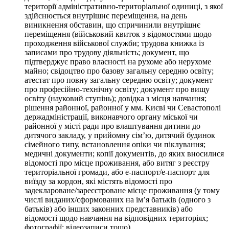
території адміністративно-територіальної одиниці, з якої
здійснюється внутрішнє переміщення, на день
виникнення обставин, що спричинили внутрішнє
переміщення (військовий квиток з відомостями щодо
проходження військової служби; трудова книжка із
записами про трудову діяльність; документ, що
підтверджує право власності на рухоме або нерухоме
майно; свідоцтво про базову загальну середню освіту;
атестат про повну загальну середню освіту; документ
про професійно-технічну освіту; документ про вищу
освіту (науковий ступінь); довідка з місця навчання;
рішення районної, районної у мм. Києві чи Севастополі
держадміністрації, виконавчого органу міської чи
районної у місті ради про влаштування дитини до
дитячого закладу, у прийомну сім’ю, дитячий будинок
сімейного типу, встановлення опіки чи піклування;
медичні документи; копії документів, до яких вносилися
відомості про місце проживання, або витяг з реєстру
територіальної громади, або е-паспорт/е-паспорт для
виїзду за кордон, які містять відомості про
задеклароване/зареєстроване місце проживання (у тому
числі виданих/сформованих на ім’я батьків (одного з
батьків) або інших законних представників) або
відомості щодо навчання на відповідних територіях;
фотографії; відеозаписи тощо).