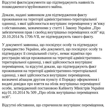
Відсутні факти/документи що підтверджують наявність
пошкодженого/зруйнованого майна.
Докази, надані заявником для підтвердження факту
проживання на території адміністративно-територіальної
одиниці, з якої здійснюється внутрішнє переміщення у зв’язку
з обставинами, зазначеними у статті 1 Закону України „Про
забезпечення прав і свобод внутрішньо переміщених осіб” від
20.10.2014 № 1706-VII, не підтверджують такого факту.
У документі заявника, що посвідчує особу та підтверджує
громадянство України, або документі, що посвідчує особу та
підтверджує її спеціальний статус, немає відмітки про
реєстрацію місця проживання на території адміністративно-
територіальної одиниці, з якої здійснюється внутрішнє
переміщення, та відсутні докази, що підтверджують факт
проживання на території адміністративно-територіальної
одиниці, з якої здійснюється внутрішнє переміщення,
визначені абзацом другим пункту 4 Порядку оформлення і
видачі довідки про взяття на облік внутрішньо переміщеної
особи, затверджений постановою Кабінету Міністрів України
від 01.10.2014 № 509 „Про облік внутрішньо переміщених
осіб”.
Відсутні обставини, що спричинили внутрішнє переміщення,