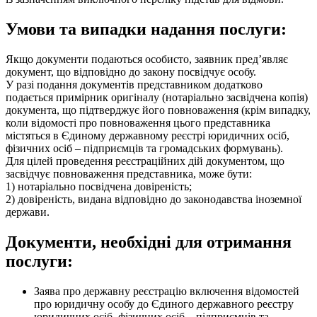
Умови та випадки надання послуги:
Якщо документи подаються особисто, заявник пред’являє
документ, що відповідно до закону посвідчує особу.
У разі подання документів представником додатково
подається примірник оригіналу (нотаріально засвідчена копія)
документа, що підтверджує його повноваження (крім випадку,
коли відомості про повноваження цього представника
містяться в Єдиному державному реєстрі юридичних осіб,
фізичних осіб – підприємців та громадських формувань).
Для цілей проведення реєстраційних дій документом, що
засвідчує повноваження представника, може бути:
1) нотаріально посвідчена довіреність;
2) довіреність, видана відповідно до законодавства іноземної
держави.
Документи, необхідні для отримання
послуги:
Заява про державну реєстрацію включення відомостей
про юридичну особу до Єдиного державного реєстру
юридичних осіб, фізичних осіб – підприємців та