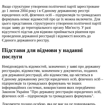
Якщо структурне утворення політичної партії зареєстроване
до 1 липня 2004 року і в Єдиному державному реєстрі
юридичних осіб, фізичних осіб – підприємців та громадських
формувань немає відомостей про це їх можна включити. Для
цього представник структурного утворення політичної партії
подає заяву до територіального органу Мін'юсту. У разі
відсутності підстав для відмови приймається рішення про
проведення державної реєстрації і відомості вносять до
Єдиного державного реєстру.
Підстави для відмови у наданні
послуги
Невідповідність відомостей, зазначених у заяві про державну
реєстрацію, відомостям, зазначеним у документах, поданих
для державної реєстрації, або відомостям, що містяться в
Єдиному державному реєстрі юридичних осіб, фізичних осіб –
підприємців та громадських формувань чи інших
інформаційних системах, використання яких передбачено
Законом України "Про державну реєстрацію юридичних осіб,
фізичних осіб – підприємців та громадських формувань".
Документи подано особою, яка не має на це повноважень.