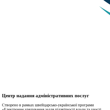
Центр надання адміністративних послуг
Створено в рамках швейцарсько-української програми
«Електронне урядування задля підзвітності влади та участі