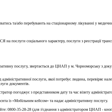
суватись та/або перебувають на стаціонарному лікуванні у медичн
 послуги соціального характеру, послуги з реєстрації транспо
ративну послугу, звертається до ЦНАП у м. Чорноморську з доку
адміністративної послуги, якої потребує людина, перевіряє належ
слуги документів.
стратор погоджує з представником дату та час візиту адміністрат
нта із «Мобільним кейсом» та надає адміністративну послугу.
е: 0800-35-28-28 (для з'єднання з адміністратором ЦНАП - кноп