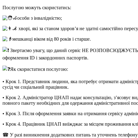
Послугою можуть скористатись:
особи з інвалідністю;
хворі, які за станом здоров’я не здатні самостійно пере
мешканці віком від 80 років і старше.
Звертаємо увагу, що даний сервіс НЕ РОЗПОВСЮДЖУЄТЬСЯ на
оформлення ID і закордонних паспортів.
Як скористатися послугою:
• Крок 1. Представник людини, яка потребує отримати адмініст
сусід чи соціальний працівник.
• Крок 2. Адміністратор ЦНАП надає консультацію, з’ясовує вид 
повного пакету необхідних для одержання адміністративної по
• Крок 3. Після оформлення заявки на отримання сервісу адміні
• Крок 4. Працівник ЦНАП виїжджає за місцем проживання кліє
☎ У разі виникнення додаткових питань та уточнень телефонуйт