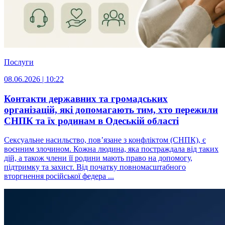
Послуги
08.06.2026 | 10:22
Контакти державних та громадських
організацій, які допомагають тим, хто пережили
СНПК та їх родинам в Одеській області
Сексуальне насильство, пов’язане з конфліктом (СНПК), є
воєнним злочином. Кожна людина, яка постраждала від таких
дій, а також члени її родини мають право на допомогу,
підтримку та захист. Від початку повномасштабного
вторгнення російської федера ...