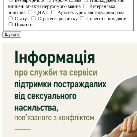
Безбар'єрність
Героям Слава
Пошкоджені або
знищені об'єкти нерухомого майна
Ветеранська
політика
ЦНАП
Архітектурно-містобудівна рада
Статут
Стратегія розвитку
Почесні громадяни
Податки
Шукати