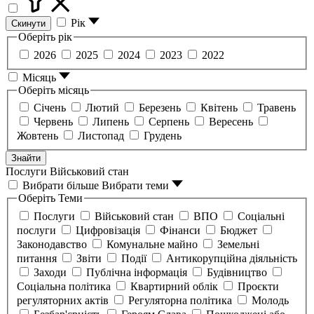
Рік
Скинути
Оберіть рік
2026
2025
2024
2023
2022
Місяць
Оберіть місяць
Січень
Лютий
Березень
Квітень
Травень
Червень
Липень
Серпень
Вересень
Жовтень
Листопад
Грудень
Знайти
Послуги
Військовий стан
Вибрати більше
Вибрати теми
Оберіть Теми
Послуги
Військовий стан
ВПО
Соціальні
послуги
Цифровізація
Фінанси
Бюджет
Законодавство
Комунальне майно
Земельні
питання
Звіти
Події
Антикорупційна діяльність
Заходи
Публічна інформація
Будівництво
Соціальна політика
Квартирний облік
Проєкти
регуляторних актів
Регуляторна політика
Молодь