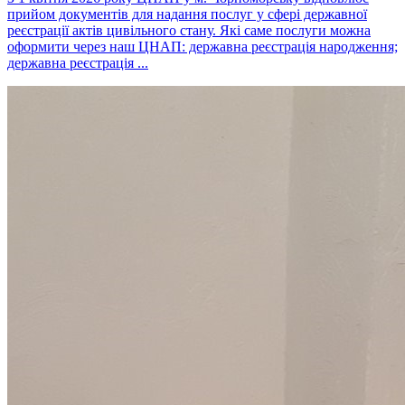
прийом документів для надання послуг у сфері державної
реєстрації актів цивільного стану. Які саме послуги можна
оформити через наш ЦНАП: державна реєстрація народження;
державна реєстрація ...