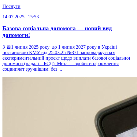
Послуги
14.07.2025 | 15:53
Базова соціальна допомога — новий вид
допомоги!
З 📅1 липня 2025 року до 1 липня 2027 року в Україні
постановою КМУ від 25.03.25 №371 запроваджується
експериментальний проєкт щодо виплати базової соціальної
допомоги (надалі – БСД). Мета — зробити оформлення
соцвиплат зручнішим: без ...