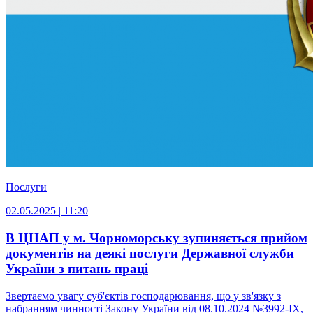
Послуги
02.05.2025 | 11:20
В ЦНАП у м. Чорноморську зупиняється прийом
документів на деякі послуги Державної служби
України з питань праці
Звертаємо увагу суб'єктів господарювання, що у зв'язку з
набранням чинності Закону України від 08.10.2024 №3992-IX,