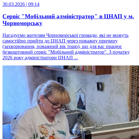
30.03.2026 | 09:14
Сервіс "Мобільний адміністратор" в ЦНАП у м.
Чорноморську
Нагадуємо жителям Чорноморської громади, які не можуть
самостійно прийти до ЦНАП через поважну причину
(захворювання, поважний вік тощо), що для вас працює
безкоштовний сервіс "Мобільний адміністратор". З початку
2026 року адміністратори ЦНАП ...