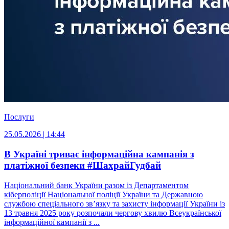
Послуги
25.05.2026 | 14:44
В Україні триває інформаційна кампанія з
платіжної безпеки #ШахрайГудбай
Національний банк України разом із Департаментом
кіберполіції Національної поліції України та Державною
службою спеціального зв’язку та захисту інформації України із
13 травня 2025 року розпочали чергову хвилю Всеукраїнської
інформаційної кампанії з ...