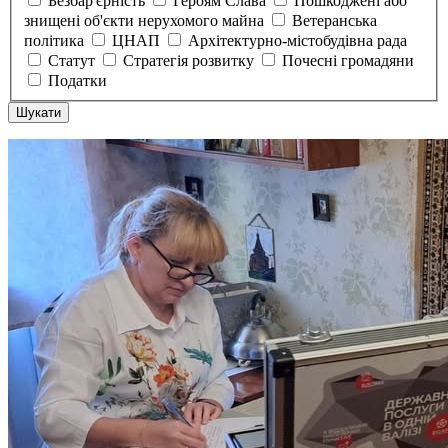
Безбар'єрність
Героям Слава
Пошкоджені або
знищені об'єкти нерухомого майна
Ветеранська
політика
ЦНАП
Архітектурно-містобудівна рада
Статут
Стратегія розвитку
Почесні громадяни
Податки
Шукати