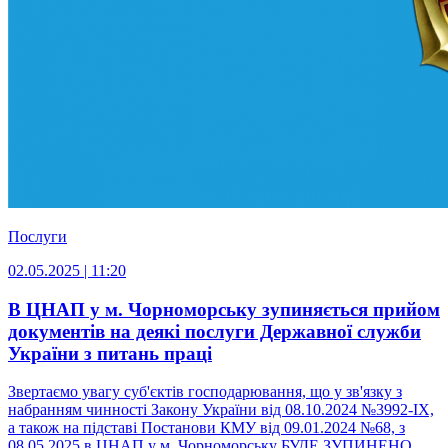
Послуги
02.05.2025 | 11:20
В ЦНАП у м. Чорноморську зупиняється прийом
документів на деякі послуги Державної служби
України з питань праці
Звертаємо увагу суб'єктів господарювання, що у зв'язку з
набранням чинності Закону України від 08.10.2024 №3992-IX,
а також на підставі Постанови КМУ від 09.01.2024 №68, з
08.05.2025 в ЦНАП у м. Чорноморську БУДЕ ЗУПИНЕНО