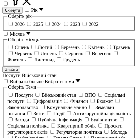
Рік
Скинути
Оберіть рік
2026
2025
2024
2023
2022
Місяць
Оберіть місяць
Січень
Лютий
Березень
Квітень
Травень
Червень
Липень
Серпень
Вересень
Жовтень
Листопад
Грудень
Знайти
Послуги
Військовий стан
Вибрати більше
Вибрати теми
Оберіть Теми
Послуги
Військовий стан
ВПО
Соціальні
послуги
Цифровізація
Фінанси
Бюджет
Законодавство
Комунальне майно
Земельні
питання
Звіти
Події
Антикорупційна діяльність
Заходи
Публічна інформація
Будівництво
Соціальна політика
Квартирний облік
Проєкти
регуляторних актів
Регуляторна політика
Молодь