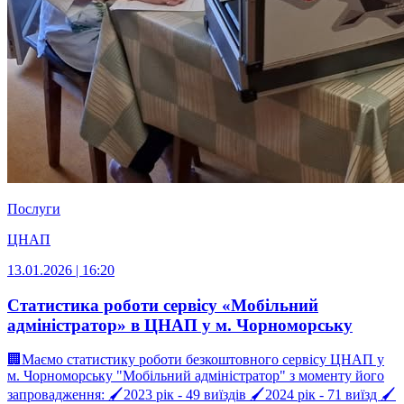
Послуги
ЦНАП
13.01.2026 | 16:20
Статистика роботи сервісу «Мобільний
адміністратор» в ЦНАП у м. Чорноморську
🏢Маємо статистику роботи безкоштовного сервісу ЦНАП у
м. Чорноморську "Мобільний адміністратор" з моменту його
запровадження: 🖌2023 рік - 49 виїздів 🖌2024 рік - 71 виїзд 🖌